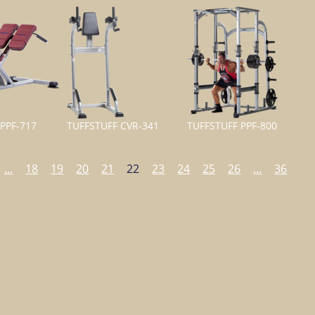
PPF-717
TUFFSTUFF CVR-341
TUFFSTUFF PPF-800
...
18
19
20
21
22
23
24
25
26
...
36