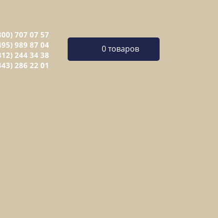
800) 707 07 57
495) 989 87 04
0 товаров
812) 244 34 38
343) 286 22 01